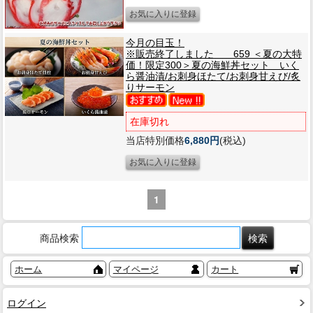
今月の目玉！
※販売終了しました 659 ＜夏の大特
価！限定300＞夏の海鮮丼セット いく
ら醤油漬/お刺身ほたて/お刺身甘えび/炙
りサーモン
在庫切れ
当店特別価格
6,880円
(税込)
1
商品検索
ホーム
マイページ
カート
ログイン