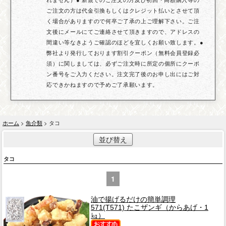
ご注文の方は代金引換もしくはクレジット払いとさせて頂
く場合がありますので何卒ご了承の上ご理解下さい。ご注
文後にメールにてご連絡させて頂きますので、アドレスの
間違い等なきようご確認のほどを宜しくお願い致します。●
弊社より発行しております割引クーポン（無料会員登録必
須）に関しましては、必ずご注文時に所定の個所にクーポ
ン番号をご入力ください。注文完了後のお申し出にはご対
応できかねますので予めご了承願います。
ホーム
>
魚介類
> タコ
並び替え
タコ
1
油で揚げるだけの簡単調理
571(T571) たこザンギ（からあげ・1
㎏）