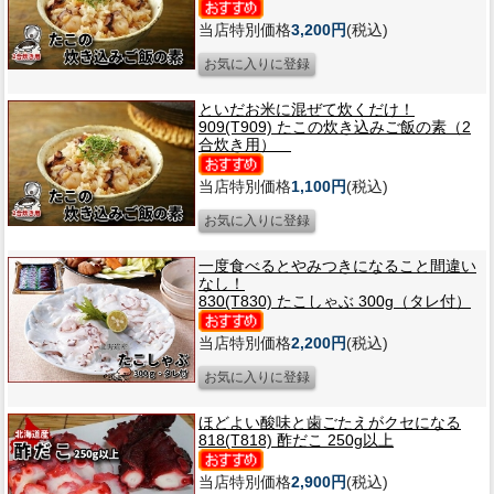
当店特別価格
3,200円
(税込)
といだお米に混ぜて炊くだけ！
909(T909) たこの炊き込みご飯の素（2
合炊き用）
当店特別価格
1,100円
(税込)
一度食べるとやみつきになること間違い
なし！
830(T830) たこしゃぶ 300g（タレ付）
当店特別価格
2,200円
(税込)
ほどよい酸味と歯ごたえがクセになる
818(T818) 酢だこ 250g以上
当店特別価格
2,900円
(税込)