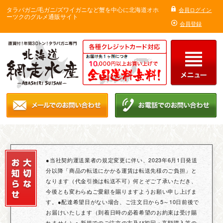
タラバガニ/毛ガニ/ズワイガニなど蟹を中心に北海道オホ
会員ログイン
ーツクのグルメ通販サイト
会員登録
●当社契約運送業者の規定変更に伴い、2023年6月1日発送
分以降「商品の転送にかかる運賃は転送先様のご負担」と
なります（代金引換は転送不可）何とぞご了承いただき、
今後とも変わらぬご愛顧を賜りますようお願い申し上げま
す。●配達希望日がない場合、ご注文日から5～10日前後で
お届けいたします（到着日時の必着希望のお約束は受け賜
れません）● 新規でのご注文の方及び初回・高額購入等の