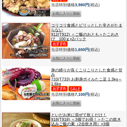
当店特別価格
3,980円
(税込)
コリコリ食感とピリッとした辛さがたま
らない
912(T912) ＜ご飯のおとも＞たこわさ
び 100ｇ×2パック
当店特別価格
1,600円
(税込)
身の締りが良くこりこりとした食感と甘
み
733(T733) お刺身ボイルたこ足 1.3kg～
1.6kg
当店特別価格
7,100円
(税込)
といだお米に混ぜて炊くだけ！
918(T918) ＜3個でお得！＞たこの炊き
込みご飯の素（2合炊き用）×3個